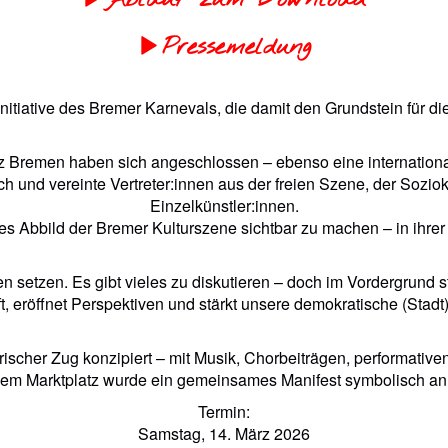
Ablauf zum Download
Pressemeldung
 Initiative des Bremer Karnevals, die damit den Grundstein für 
z Bremen haben sich angeschlossen – ebenso eine internatio
und vereinte Vertreter:innen aus der freien Szene, der Soziokul
Einzelkünstler:innen.
les Abbild der Bremer Kulturszene sichtbar zu machen – in ihrer V
setzen. Es gibt vieles zu diskutieren – doch im Vordergrund steh
, eröffnet Perspektiven und stärkt unsere demokratische (Stadt)
erischer Zug konzipiert – mit Musik, Chorbeiträgen, performativ
dem Marktplatz wurde ein gemeinsames Manifest symbolisch an d
Termin:
Samstag, 14. März 2026