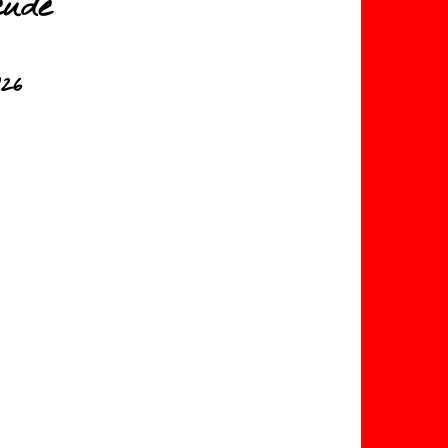
eude
26