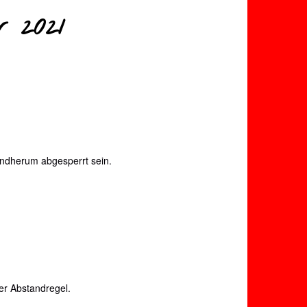
r 2021
undherum abgesperrt sein.
er Abstandregel.